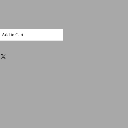
Add to Cart