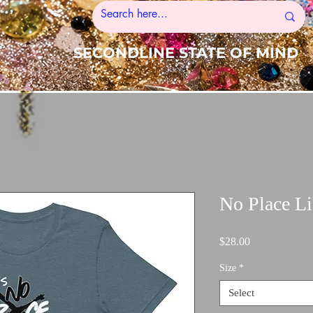
SECONDLINE STATE OF MIND
No Place L
Price
$28.00
Size
*
Select