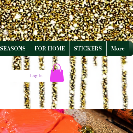
SEASONS
FOR HOME
STICKERS
More
Log In