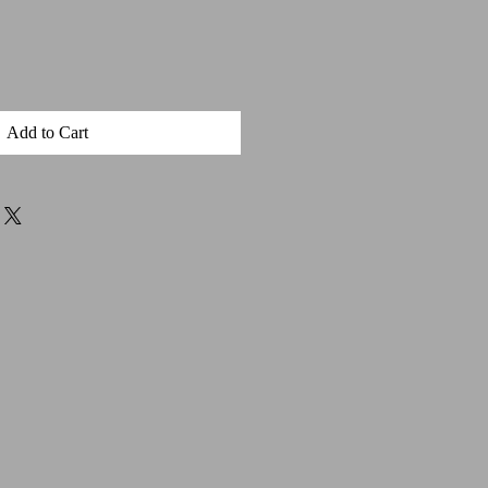
Add to Cart